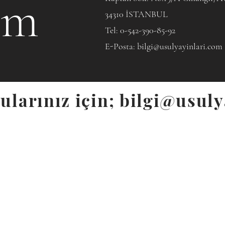
şim
34310 İSTANBUL
Tel: 0-542-390-85-92
E-Posta:
bilgi@usulyayinlari.com
ularınız için;
bilgi@usuly