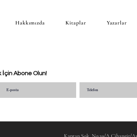
Hakkımızda
Kitaplar
Yazarlar
 İçin Abone Olun!
Kaptan Sok. No:19/A
Cihangir/Av