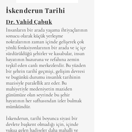
İskenderun Tarihi
Dr. Vahid Çabuk
İnsanların bir arada yaşama ihtiyaçlarının
sonucu olarak küçük yerleşme
noktalarının zaman içinde gelişerek çok
yönlü fonksiyonlarının bir arada ve iç içe
sürdürüldüğü şehirler ve kasabalar, insan
hayatının huzuruna ve refahına zemin
teşkil eden canlı merkezlerdir. Bu yüzden
bir şehrin tarihî geçmişi, gelişim devresi
ve bugünkü durumu insanlık tarihinin
mazisiyle paralellik arz eder. Bu
mahiyetiyle medeniyetin maziden
günümüze olan seyrinde bu şehir
hayatının her safhasından izler bulmak
mümkündür.
İskenderun, tarihi boyunca siyasi bir
devlete başkent olmadığı için, içinde
vukua gelen hadiseler daha mahalli ve