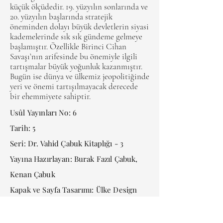
küçük ölçüdedir. 19. yüzyılın sonlarında ve
20. yüzyılın başlarında stratejik
öneminden dolayı büyük devletlerin siyasi
kademelerinde sık sık gündeme gelmeye
başlamıştır. Özellikle Birinci Cihan
Savaşı’nın arifesinde bu önemiyle ilgili
tartışmalar büyük yoğunluk kazanmıştır.
Bugün ise dünya ve ülkemiz jeopolitiğinde
yeri ve önemi tartışılmayacak derecede
bir ehemmiyete sahiptir.
Usûl Yayınları No: 6
Tarih: 5
Seri: Dr. Vahid Çabuk Kitaplığı - 3
Yayına Hazırlayan: Burak Fazıl Çabuk,
Kenan Çabuk
Kapak ve Sayfa Tasarımı: Ülke Design
Boyutlar: 13,5x21
Cilt: Karton Kapak